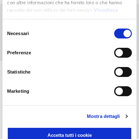
con altre informazioni che ha fornito loro o che hanno
raccolto dal suo utilizzo dei loro servizi.
Visualizza
Didn't find what you're looking for?
informativa completa
Contact us for assistance or request your customised order
Selezione
Necessari
del
consenso
Contact us
Preferenze
Statistiche
You might also be interested in
Marketing
Mostra dettagli
Accetta tutti i cookie