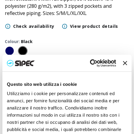
polyester (280 g/m2), with 3 zipped pockets and
reflective piping. Sizes: S/M/L/XL/XXL
Check availability
View product details
Colour
:
Black
Size
:
L
Available
:
L
-
XL
50
+
100
+
250
+
500
+
1000
+
2500
+
Questo sito web utilizza i cookie
Neutral
13,750
€
13,750
€
13,750
€
13,750
€
13,750
€
13,750
€
price
Utilizziamo i cookie per personalizzare contenuti ed
Printed
15,308
€
15,082
€
14,935
€
14,883
€
14,850
€
14,830
€
annunci, per fornire funzionalità dei social media e per
price
analizzare il nostro traffico. Condividiamo inoltre
informazioni sul modo in cui utilizza il nostro sito con i
nostri partner che si occupano di analisi dei dati web,
pubblicità e social media, i quali potrebbero combinarle