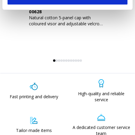
00628
0
Natural cotton 5-panel cap with
Hi
coloured visor and adjustable velcro
re
strap
st
High-quality and reliable
Fast printing and delivery
service
A dedicated customer service
Tailor-made items
team