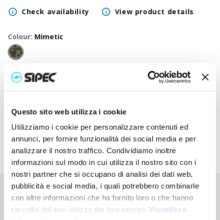
Check availability
View product details
Colour
:
Mimetic
50
+
100
+
250
+
500
+
1000
+
2500
+
Neutral
2,750
€
2,750
€
2,750
€
2,750
€
2,750
€
2,750
€
price
Printed
Questo sito web utilizza i cookie
3,833
€
3,780
€
3,728
€
3,678
€
3,632
€
3,545
€
price
Utilizziamo i cookie per personalizzare contenuti ed
annunci, per fornire funzionalità dei social media e per
analizzare il nostro traffico. Condividiamo inoltre
informazioni sul modo in cui utilizza il nostro sito con i
nostri partner che si occupano di analisi dei dati web,
pubblicità e social media, i quali potrebbero combinarle
Didn't find what you're looking for?
con altre informazioni che ha fornito loro o che hanno
Contact us for assistance or request your customised order
raccolto dal suo utilizzo dei loro servizi.
Visualizza