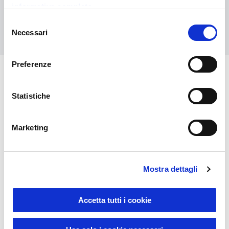
informativa completa
Selezione
Contact us
Necessari
del
consenso
Preferenze
You might also be interested in
Statistiche
Marketing
Mostra dettagli
Accetta tutti i cookie