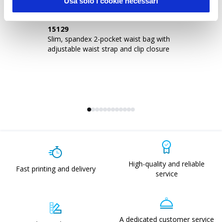
Usa solo i cookie necessari
15129
1
Slim, spandex 2-pocket waist bag with
Sl
adjustable waist strap and clip closure
ad
High-quality and reliable
Fast printing and delivery
service
A dedicated customer service