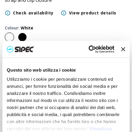
strap and clip closure
Check availability
View product details
Colour
:
White
50
+
100
+
250
+
500
+
1000
+
2500
+
Neutral
2,350
€
2,350
€
2,350
€
2,350
€
2,350
€
2,350
€
price
Questo sito web utilizza i cookie
Printed
3,897
€
3,820
€
3,748
€
3,678
€
3,610
€
3,485
€
price
Utilizziamo i cookie per personalizzare contenuti ed
annunci, per fornire funzionalità dei social media e per
analizzare il nostro traffico. Condividiamo inoltre
informazioni sul modo in cui utilizza il nostro sito con i
nostri partner che si occupano di analisi dei dati web,
pubblicità e social media, i quali potrebbero combinarle
con altre informazioni che ha fornito loro o che hanno
Didn't find what you're looking for?
raccolto dal suo utilizzo dei loro servizi.
Visualizza
Contact us for assistance or request your customised order