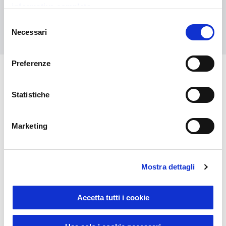
informativa completa
Selezione
Contact us
Necessari
del
consenso
Preferenze
You might also be interested in
Statistiche
Marketing
Mostra dettagli
Accetta tutti i cookie
Sustainable Living