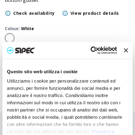
bottom gusset
Check availability
View product details
Colour
:
White
50
+
100
+
250
+
500
+
1000
+
2500
+
Neutral
1,700
€
1,700
€
1,700
€
1,700
€
1,700
€
1,700
€
price
Questo sito web utilizza i cookie
Printed
2,680
€
2,632
€
2,585
€
2,540
€
2,498
€
2,340
€
price
Utilizziamo i cookie per personalizzare contenuti ed
annunci, per fornire funzionalità dei social media e per
analizzare il nostro traffico. Condividiamo inoltre
informazioni sul modo in cui utilizza il nostro sito con i
nostri partner che si occupano di analisi dei dati web,
pubblicità e social media, i quali potrebbero combinarle
con altre informazioni che ha fornito loro o che hanno
Didn't find what you're looking for?
raccolto dal suo utilizzo dei loro servizi.
Visualizza
Contact us for assistance or request your customised order