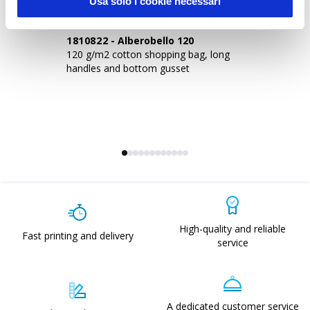
Usa solo i cookie necessari
1810822
-
Alberobello 120
1
120 g/m2 cotton shopping bag, long
12
handles and bottom gusset
ha
High-quality and reliable
Fast printing and delivery
service
A dedicated customer service