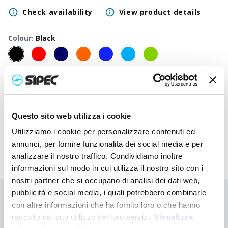
Check availability
View product details
Colour
:
Black
50
+
100
+
250
+
500
+
1000
+
2500
+
Neutral
0,750
€
0,750
€
0,750
€
0,750
€
0,750
€
0,750
€
price
Printed
Questo sito web utilizza i cookie
1,730
€
1,683
€
1,635
€
1,590
€
1,547
€
1,390
€
price
Utilizziamo i cookie per personalizzare contenuti ed
annunci, per fornire funzionalità dei social media e per
analizzare il nostro traffico. Condividiamo inoltre
informazioni sul modo in cui utilizza il nostro sito con i
nostri partner che si occupano di analisi dei dati web,
pubblicità e social media, i quali potrebbero combinarle
Didn't find what you're looking for?
con altre informazioni che ha fornito loro o che hanno
Contact us for assistance or request your customised order
raccolto dal suo utilizzo dei loro servizi.
Visualizza