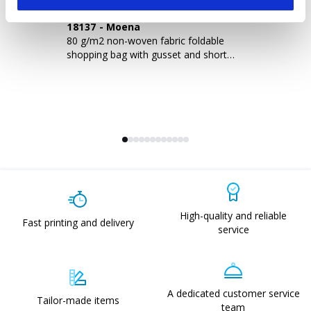
18137
-
Moena
0
80 g/m2 non-woven fabric foldable
St
shopping bag with gusset and short
fo
handles
sh
High-quality and reliable
Fast printing and delivery
service
A dedicated customer service
Tailor-made items
team