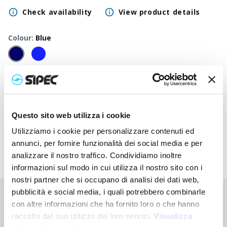
Check availability
View product details
Colour
:
Blue
50
+
100
+
250
+
500
+
1000
+
2500
+
Neutral
1,200
€
1,200
€
1,200
€
1,200
€
1,200
€
1,200
€
price
Printed
Questo sito web utilizza i cookie
3,370
€
3,263
€
3,160
€
3,063
€
2,967
€
2,702
€
price
Utilizziamo i cookie per personalizzare contenuti ed
annunci, per fornire funzionalità dei social media e per
analizzare il nostro traffico. Condividiamo inoltre
informazioni sul modo in cui utilizza il nostro sito con i
nostri partner che si occupano di analisi dei dati web,
pubblicità e social media, i quali potrebbero combinarle
Didn't find what you're looking for?
con altre informazioni che ha fornito loro o che hanno
Contact us for assistance or request your customised order
raccolto dal suo utilizzo dei loro servizi.
Visualizza