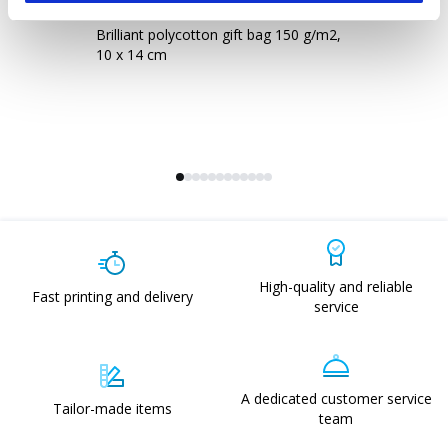
21114
2
Brilliant polycotton gift bag 150 g/m2,
Br
10 x 14 cm
g/
High-quality and reliable
Fast printing and delivery
service
A dedicated customer service
Tailor-made items
team