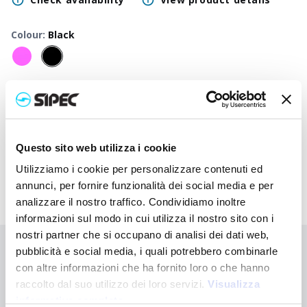
Colour
:
Black
50
+
100
+
250
+
500
+
1000
+
2500
+
Neutral
0,825
€
0,825
€
0,825
€
0,825
€
0,825
€
0,825
€
price
Printed
1,805
€
1,757
€
1,710
€
1,665
€
1,623
€
1,465
€
price
Questo sito web utilizza i cookie
Utilizziamo i cookie per personalizzare contenuti ed
annunci, per fornire funzionalità dei social media e per
analizzare il nostro traffico. Condividiamo inoltre
informazioni sul modo in cui utilizza il nostro sito con i
nostri partner che si occupano di analisi dei dati web,
pubblicità e social media, i quali potrebbero combinarle
Didn't find what you're looking for?
con altre informazioni che ha fornito loro o che hanno
Contact us for assistance or request your customised order
raccolto dal suo utilizzo dei loro servizi.
Visualizza
informativa completa