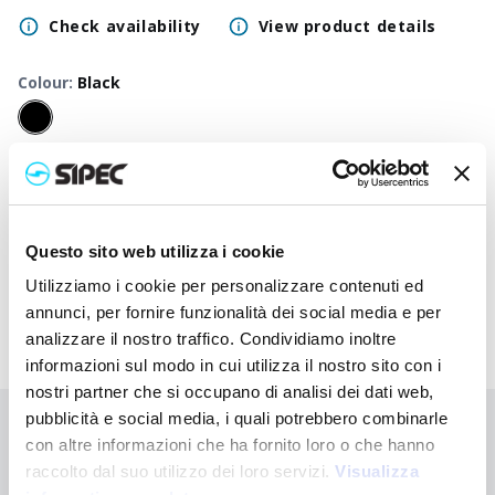
Check availability
View product details
Colour
:
Black
50
+
100
+
250
+
500
+
1000
+
2500
+
Neutral
20,000
€
20,000
€
20,000
€
20,000
€
20,000
€
20,000
€
price
Printed
Questo sito web utilizza i cookie
23,023
€
22,870
€
22,727
€
22,590
€
22,460
€
22,413
€
price
Utilizziamo i cookie per personalizzare contenuti ed
annunci, per fornire funzionalità dei social media e per
analizzare il nostro traffico. Condividiamo inoltre
informazioni sul modo in cui utilizza il nostro sito con i
nostri partner che si occupano di analisi dei dati web,
pubblicità e social media, i quali potrebbero combinarle
Didn't find what you're looking for?
con altre informazioni che ha fornito loro o che hanno
Contact us for assistance or request your customised order
raccolto dal suo utilizzo dei loro servizi.
Visualizza