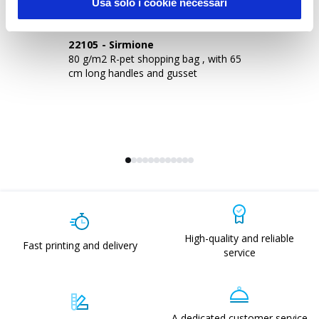
Usa solo i cookie necessari
22105
-
Sirmione
2
80 g/m2 R-pet shopping bag , with 65
80
cm long handles and gusset
ha
High-quality and reliable
Fast printing and delivery
service
A dedicated customer service