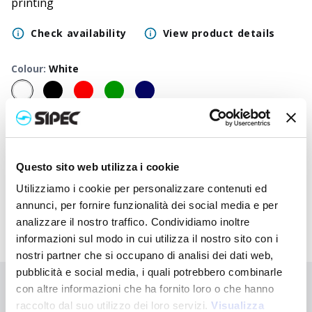
printing
Check availability
View product details
Colour
:
White
50
+
100
+
250
+
500
+
1000
+
2500
+
Neutral
1,750
€
1,750
€
1,750
€
1,750
€
1,750
€
1,750
€
price
Questo sito web utilizza i cookie
Printed
2,730
€
2,683
€
2,635
€
2,590
€
2,547
€
2,390
€
price
Utilizziamo i cookie per personalizzare contenuti ed
annunci, per fornire funzionalità dei social media e per
analizzare il nostro traffico. Condividiamo inoltre
informazioni sul modo in cui utilizza il nostro sito con i
nostri partner che si occupano di analisi dei dati web,
pubblicità e social media, i quali potrebbero combinarle
con altre informazioni che ha fornito loro o che hanno
Didn't find what you're looking for?
raccolto dal suo utilizzo dei loro servizi.
Visualizza