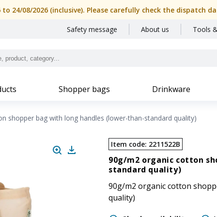
6 to 24/08/2026 (inclusive). Please carefully check the dispatch
Safety message
About us
Tools &
ucts
Shopper bags
Drinkware
n shopper bag with long handles (lower-than-standard quality)
Item code
:
2211522B
90g/m2 organic cotton sh
standard quality)
90g/m2 organic cotton shoppe
quality)