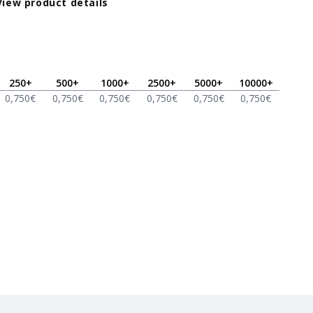
View product details
250
+
500
+
1000
+
2500
+
5000
+
10000
+
0,750
€
0,750
€
0,750
€
0,750
€
0,750
€
0,750
€