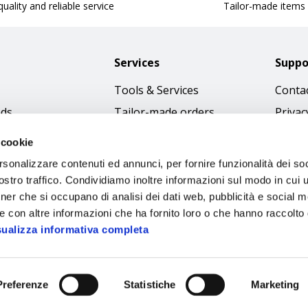
uality and reliable service
Tailor-made items
Services
Suppo
Tools & Services
Contac
nds
Tailor-made orders
Privac
Catalogues
Terms
 cookie
Download Immagini
Cookie
rsonalizzare contenuti ed annunci, per fornire funzionalità dei soc
Access
stro traffico. Condividiamo inoltre informazioni sul modo in cui ut
tner che si occupano di analisi dei dati web, pubblicità e social m
Code o
e con altre informazioni che ha fornito loro o che hanno raccolto
sualizza informativa completa
Preferenze
Statistiche
Marketing
Sipec S.p.A.