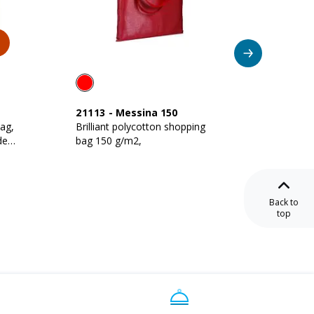
Su
21113
-
Messina 150
18145
ag,
Brilliant polycotton shopping
140 g/
des
bag 150 g/m2,
shoppin
Back to
top