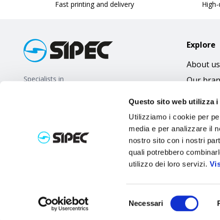
Fast printing and delivery
High-q
Explore
About us
Specialists in
Our bra
promotional gifts
FAQ
Questo sito web utilizza i
Utilizziamo i cookie per pe
media e per analizzare il no
nostro sito con i nostri par
quali potrebbero combinarl
utilizzo dei loro servizi.
Vi
Selezione
Necessari
del