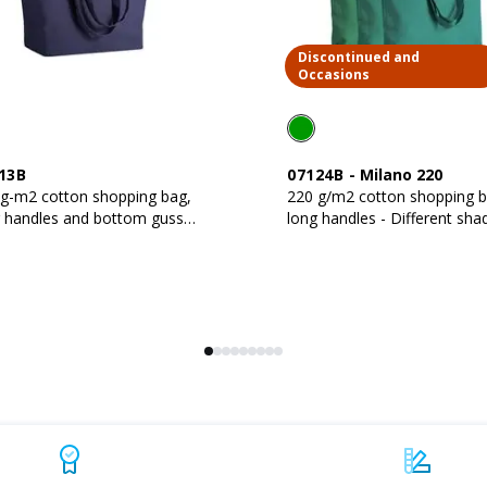
Discontinued and
Occasions
13B
07124B
-
Milano 220
 g-m2 cotton shopping bag,
220 g/m2 cotton shopping b
 handles and bottom gusset
long handles - Different sha
lour migration may occur
within the same batch