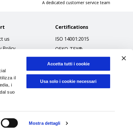
A dedicated customer service team
rt
Certifications
t us
ISO 14001:2015
y Policy
OEKO-TEX®
 & Conditions
GOTS SCOPE Certificate
Accetta tutti i cookie
 Policy
GRS SCOPE Certificate
ial
ibilità
ilizza il
Environmental Policy
Usa solo i cookie necessari
edia, i
f Ethics
Product safety
 dal suo
Mostra dettagli