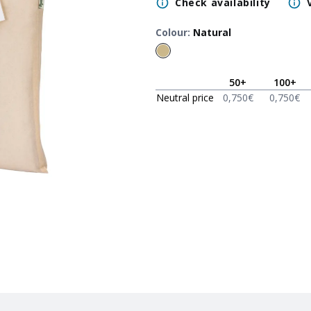
Check availability
Colour
:
Natural
50
+
100
+
Neutral price
0,750
€
0,750
€