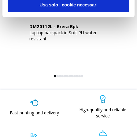
Usa solo i cookie necessari
DM20112L
-
Brera Bpk
1
Laptop backpack in Soft PU water
30
resistant
po
si
High-quality and reliable
Fast printing and delivery
service