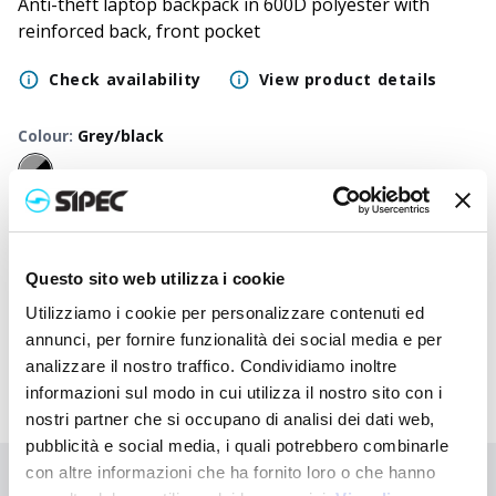
Anti-theft laptop backpack in 600D polyester with
reinforced back, front pocket
Check availability
View product details
Colour
:
Grey/black
50
+
100
+
250
+
500
+
1000
+
2500
+
Neutral
30,000
€
30,000
€
30,000
€
30,000
€
30,000
€
30,000
€
price
Questo sito web utilizza i cookie
Printed
31,547
€
31,470
€
31,398
€
31,328
€
31,260
€
31,135
€
Utilizziamo i cookie per personalizzare contenuti ed
price
annunci, per fornire funzionalità dei social media e per
analizzare il nostro traffico. Condividiamo inoltre
informazioni sul modo in cui utilizza il nostro sito con i
nostri partner che si occupano di analisi dei dati web,
pubblicità e social media, i quali potrebbero combinarle
con altre informazioni che ha fornito loro o che hanno
Didn't find what you're looking for?