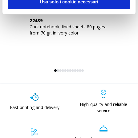
Usa solo i cookie necessari
22439
2
Cork notebook, lined sheets 80 pages.
No
from 70 gr. in ivory color.
80
High-quality and reliable
Fast printing and delivery
service