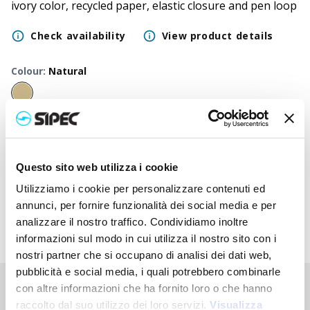
ivory color, recycled paper, elastic closure and pen loop
Check availability
View product details
Colour
:
Natural
50
+
100
+
250
+
500
+
1000
+
2500
+
Neutral
2,800
€
2,800
€
2,800
€
2,800
€
2,800
€
2,800
€
price
Questo sito web utilizza i cookie
Printed
3,720
€
3,675
€
3,632
€
3,590
€
3,550
€
3,475
€
price
Utilizziamo i cookie per personalizzare contenuti ed
annunci, per fornire funzionalità dei social media e per
analizzare il nostro traffico. Condividiamo inoltre
informazioni sul modo in cui utilizza il nostro sito con i
nostri partner che si occupano di analisi dei dati web,
pubblicità e social media, i quali potrebbero combinarle
con altre informazioni che ha fornito loro o che hanno
Didn't find what you're looking for?
raccolto dal suo utilizzo dei loro servizi.
Visualizza