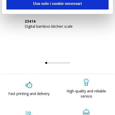
Usa solo i cookie necessari
23414
2
Digital bamboo kitchen scale
Ba
High-quality and reliable
Fast printing and delivery
service