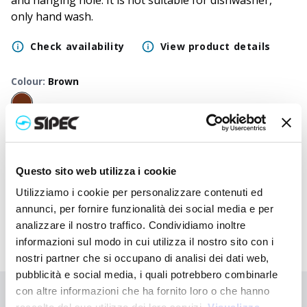
and hanging hole. It is not suitable for dishwasher,
only hand wash.
Check availability
View product details
Colour
:
Brown
50
+
100
+
250
+
500
+
1000
+
2500
+
Neutral
2,800
€
2,800
€
2,800
€
2,800
€
2,800
€
2,800
€
price
Questo sito web utilizza i cookie
Printed
4,300
€
4,225
€
4,082
€
3,955
€
3,897
€
3,842
€
price
Utilizziamo i cookie per personalizzare contenuti ed
annunci, per fornire funzionalità dei social media e per
analizzare il nostro traffico. Condividiamo inoltre
informazioni sul modo in cui utilizza il nostro sito con i
nostri partner che si occupano di analisi dei dati web,
pubblicità e social media, i quali potrebbero combinarle
con altre informazioni che ha fornito loro o che hanno
Didn't find what you're looking for?