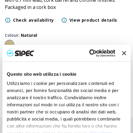
with 0.7 mm lead, cork barrel and chrome finishes.
Packaged in a cork box
Check availability
View product details
Colour
:
Natural
50
+
100
+
250
+
500
+
1000
+
2500
+
Neutral
15,000
€
15,000
€
15,000
€
15,000
€
15,000
€
15,000
€
price
Questo sito web utilizza i cookie
Printed
16,082
€
16,030
€
15,977
€
15,928
€
15,883
€
15,795
€
price
Utilizziamo i cookie per personalizzare contenuti ed
annunci, per fornire funzionalità dei social media e per
analizzare il nostro traffico. Condividiamo inoltre
informazioni sul modo in cui utilizza il nostro sito con i
nostri partner che si occupano di analisi dei dati web,
pubblicità e social media, i quali potrebbero combinarle
con altre informazioni che ha fornito loro o che hanno
Didn't find what you're looking for?