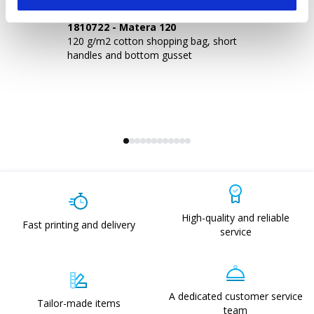
1810722
-
Matera 120
1
120 g/m2 cotton shopping bag, short
15
handles and bottom gusset
ba
gu
High-quality and reliable
Fast printing and delivery
service
A dedicated customer service
Tailor-made items
team