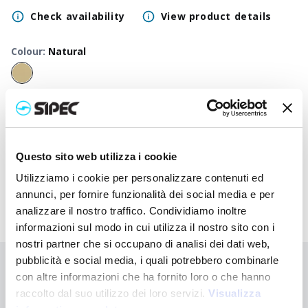
Check availability
View product details
Colour
:
Natural
50
+
100
+
250
+
500
+
1000
+
2500
+
Neutral
1,500
€
1,500
€
1,500
€
1,500
€
1,500
€
1,500
€
price
Printed
Questo sito web utilizza i cookie
2,480
€
2,433
€
2,385
€
2,340
€
2,297
€
2,140
€
price
Utilizziamo i cookie per personalizzare contenuti ed
annunci, per fornire funzionalità dei social media e per
analizzare il nostro traffico. Condividiamo inoltre
informazioni sul modo in cui utilizza il nostro sito con i
nostri partner che si occupano di analisi dei dati web,
pubblicità e social media, i quali potrebbero combinarle
Didn't find what you're looking for?
con altre informazioni che ha fornito loro o che hanno
Contact us for assistance or request your customised order
raccolto dal suo utilizzo dei loro servizi.
Visualizza