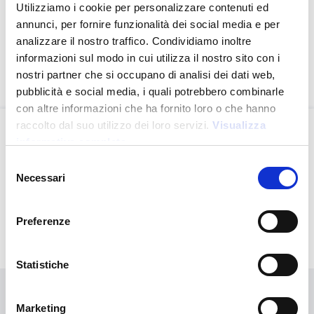
normativa vigente.
Utilizziamo i cookie per personalizzare contenuti ed
Para consultar la Declaración de Accesibilidad, haga clic
annunci, per fornire funzionalità dei social media e per
en el siguiente enlace:
analizzare il nostro traffico. Condividiamo inoltre
informazioni sul modo in cui utilizza il nostro sito con i
Declaración de Accesibilidad – www.sipec.com
nostri partner che si occupano di analisi dei dati web,
pubblicità e social media, i quali potrebbero combinarle
con altre informazioni che ha fornito loro o che hanno
raccolto dal suo utilizzo dei loro servizi.
Visualizza
informativa completa
Velocidad en la estampación
Servicio de alta calidad y
Selezione
y la entrega
fiable
Necessari
del
consenso
Preferenze
Artículos personalizados a
Equipo especializado al
medida
servicio de los clientes
Statistiche
Marketing