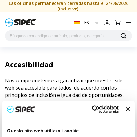
Las oficinas permanecerán cerradas hasta el 24/08/2026
(inclusive).
ES
Accesibilidad
Nos comprometemos a garantizar que nuestro sitio
web sea accesible para todos, de acuerdo con los
principios de inclusión e igualdad de oportunidades.
Creemos que todos los usuarios deben poder navegar
fácilmente por nuestro sitio y acceder plenamente a
sus contenidos y servicios.
Por ello, trabajamos constantemente para mejorar la
Questo sito web utilizza i cookie
accesibilidad del sitio web en cumplimiento de la