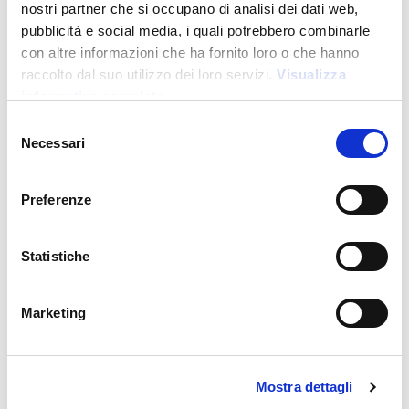
nostri partner che si occupano di analisi dei dati web,
pubblicità e social media, i quali potrebbero combinarle
con altre informazioni che ha fornito loro o che hanno
raccolto dal suo utilizzo dei loro servizi.
Visualizza
informativa completa
Oceancycle
Selezione
Necessari
del
consenso
Preferenze
DM24103
-
Ocean Pouch
Maletín de belleza en Rpet Oceancycle
Statistiche
Precio:
15,000
€
Marketing
Mostra dettagli