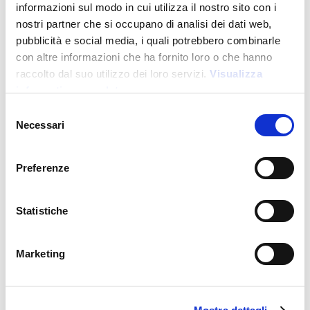
informazioni sul modo in cui utilizza il nostro sito con i
nostri partner che si occupano di analisi dei dati web,
pubblicità e social media, i quali potrebbero combinarle
con altre informazioni che ha fornito loro o che hanno
raccolto dal suo utilizzo dei loro servizi.
Visualizza
informativa completa
Selezione
Necessari
del
consenso
Preferenze
15004
Chaqueta impermeable con banda reflectante
Statistiche
Precio:
45,000
€
Marketing