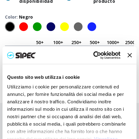
disponibilidad
producto
Color
:
Negro
50
+
100
+
250
+
500
+
1000
+
2500
+
Precio
1,750
€
1,750
€
1,750
€
1,750
€
1,750
€
1,750
€
neutro
Precio
3,095
€
2,875
€
2,732
€
2,680
€
2,647
€
2,632
€
impreso
Questo sito web utilizza i cookie
Utilizziamo i cookie per personalizzare contenuti ed
annunci, per fornire funzionalità dei social media e per
analizzare il nostro traffico. Condividiamo inoltre
informazioni sul modo in cui utilizza il nostro sito con i
¿No has encontrado lo que buscabas?
nostri partner che si occupano di analisi dei dati web,
pubblicità e social media, i quali potrebbero combinarle
Contáctanos para recibir asistencia o haz tu pedido
con altre informazioni che ha fornito loro o che hanno
personalizado
raccolto dal suo utilizzo dei loro servizi.
Visualizza