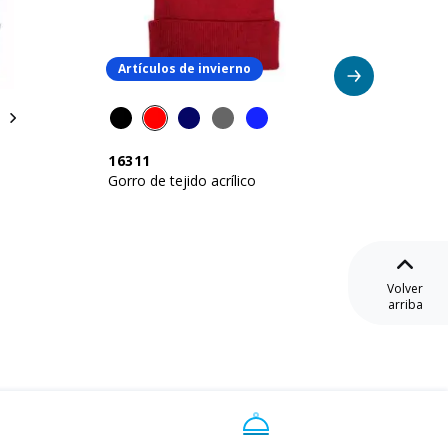
Artículos de invierno
Artícu
16311
00961
Gorro de tejido acrílico
Gorro d
Volver
arriba