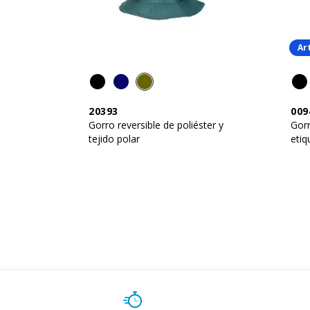
Ar
20393
009
Gorro reversible de poliéster y
Gorr
tejido polar
etiq