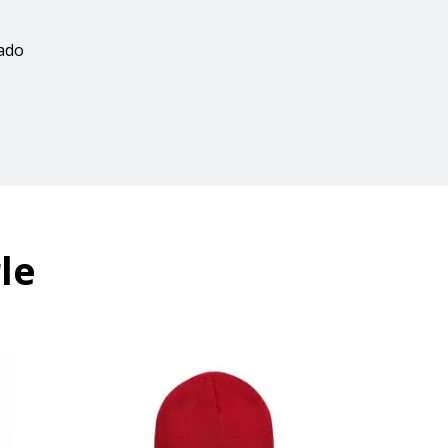
zado
le