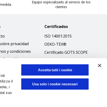
Equipo especializado al servicio de los
 medida
clientes
a
Certificados
cto
ISO 14001:2015
sobre privacidad
OEKO-TEX®
nos y condiciones
Certificado GOTS SCOPE
ca de cookies
Certificado GRS SCOPE
ibilità
Política medioambiental
Accetta tutti i cookie
 ético
ial
Seguridad de los
ilizza il
productos
Usa solo i cookie necessari
edia, i
 dal suo