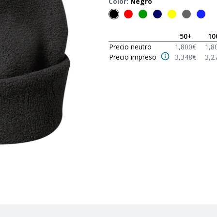
Color
:
Negro
50
+
10
Precio neutro
1,800
€
1,8
Precio impreso
3,348
€
3,2