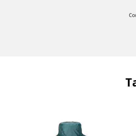
Con
T