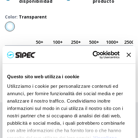
disponibilidad
producto
Color
:
Transparent
50
+
100
+
250
+
500
+
1000
+
2500
+
Precio
0,200
€
0,200
€
0,200
€
0,200
€
0,200
€
0,200
€
neutro
Precio
1,120
€
1,075
€
1,032
€
0,990
€
0,950
€
0,875
€
impreso
Questo sito web utilizza i cookie
Utilizziamo i cookie per personalizzare contenuti ed
annunci, per fornire funzionalità dei social media e per
analizzare il nostro traffico. Condividiamo inoltre
informazioni sul modo in cui utilizza il nostro sito con i
¿No has encontrado lo que buscabas?
nostri partner che si occupano di analisi dei dati web,
pubblicità e social media, i quali potrebbero combinarle
Contáctanos para recibir asistencia o haz tu pedido
con altre informazioni che ha fornito loro o che hanno
personalizado
raccolto dal suo utilizzo dei loro servizi.
Visualizza