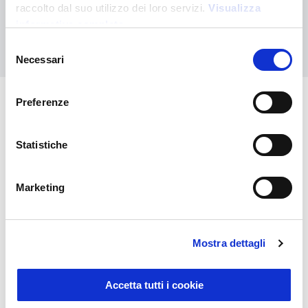
personalizado
raccolto dal suo utilizzo dei loro servizi.
Visualizza
informativa completa
Contáctanos
Selezione
Necessari
del
consenso
Preferenze
También puede interesarle
Statistiche
Marketing
Mostra dettagli
Accetta tutti i cookie