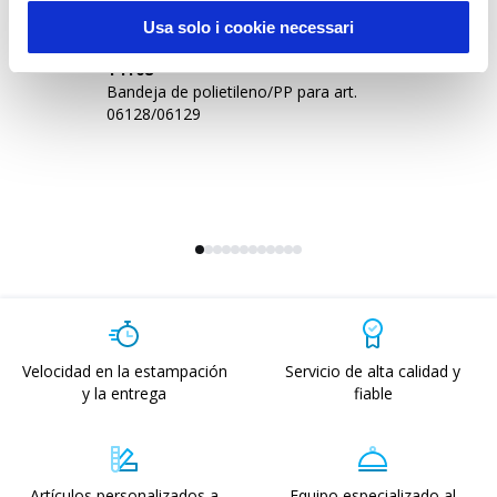
Usa solo i cookie necessari
14108
0
Bandeja de polietileno/PP para art.
Bo
06128/06129
co
Velocidad en la estampación
Servicio de alta calidad y
y la entrega
fiable
Artículos personalizados a
Equipo especializado al