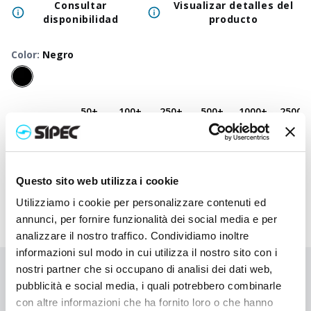
Consultar
Visualizar detalles del
disponibilidad
producto
Color
:
Negro
50
+
100
+
250
+
500
+
1000
+
2500
+
Precio
10,500
€
10,500
€
10,500
€
10,500
€
10,500
€
10,500
neutro
Precio
12,047
€
11,970
€
11,898
€
11,828
€
11,760
€
11,635
impreso
Questo sito web utilizza i cookie
Utilizziamo i cookie per personalizzare contenuti ed
annunci, per fornire funzionalità dei social media e per
analizzare il nostro traffico. Condividiamo inoltre
informazioni sul modo in cui utilizza il nostro sito con i
nostri partner che si occupano di analisi dei dati web,
¿No has encontrado lo que buscabas?
pubblicità e social media, i quali potrebbero combinarle
Contáctanos para recibir asistencia o haz tu pedido
con altre informazioni che ha fornito loro o che hanno