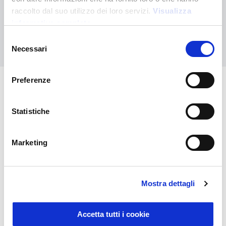
Contáctanos para recibir asistencia o haz tu pedido
personalizado
raccolto dal suo utilizzo dei loro servizi.
Visualizza
informativa completa
Selezione
Contáctanos
Necessari
del
consenso
Preferenze
También puede interesarle
Statistiche
Marketing
Mostra dettagli
Accetta tutti i cookie