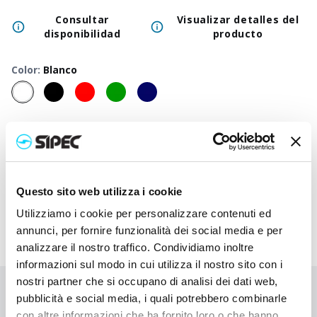
Consultar
Visualizar detalles del
disponibilidad
producto
Color
:
Blanco
50
+
100
+
250
+
500
+
1000
+
2500
+
Precio
2,700
€
2,700
€
2,700
€
2,700
€
2,700
€
2,700
€
neutro
Precio
3,680
€
3,633
€
3,585
€
3,540
€
3,498
€
3,340
€
impreso
Questo sito web utilizza i cookie
Utilizziamo i cookie per personalizzare contenuti ed
annunci, per fornire funzionalità dei social media e per
analizzare il nostro traffico. Condividiamo inoltre
informazioni sul modo in cui utilizza il nostro sito con i
nostri partner che si occupano di analisi dei dati web,
¿No has encontrado lo que buscabas?
pubblicità e social media, i quali potrebbero combinarle
con altre informazioni che ha fornito loro o che hanno