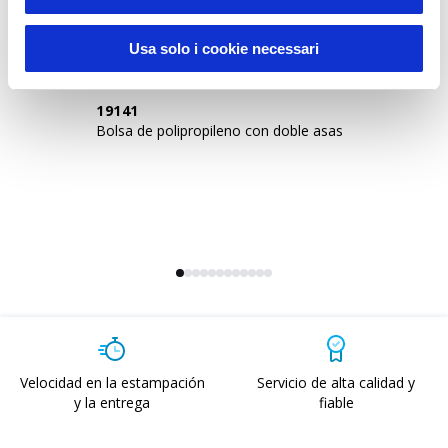
Fin de serie y ofertas
Usa solo i cookie necessari
19141
1
Bolsa de polipropileno con doble asas
Bo
bo
Velocidad en la estampación
Servicio de alta calidad y
y la entrega
fiable