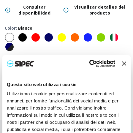
Consultar
Visualizar detalles del
disponibilidad
producto
Color
:
Blanco
50
+
100
+
250
+
500
+
1000
+
2500
+
Precio
1,400
€
1,400
€
1,400
€
1,400
€
1,400
€
1,400
€
neutro
Precio
2,580
€
2,522
€
2,465
€
2,413
€
2,362
€
2,217
€
Questo sito web utilizza i cookie
impreso
Utilizziamo i cookie per personalizzare contenuti ed
annunci, per fornire funzionalità dei social media e per
analizzare il nostro traffico. Condividiamo inoltre
informazioni sul modo in cui utilizza il nostro sito con i
nostri partner che si occupano di analisi dei dati web,
pubblicità e social media, i quali potrebbero combinarle