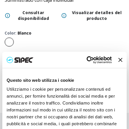
Suministrado con caja individual
Consultar
Visualizar detalles del
disponibilidad
producto
Color
:
Blanco
50
+
100
+
250
+
500
+
1000
+
2500
+
Precio
2,875
€
2,875
€
2,875
€
2,875
€
2,875
€
2,875
€
neutro
Precio
4,810
€
4,713
€
4,620
€
4,533
€
4,450
€
4,293
€
impreso
Questo sito web utilizza i cookie
Utilizziamo i cookie per personalizzare contenuti ed
annunci, per fornire funzionalità dei social media e per
analizzare il nostro traffico. Condividiamo inoltre
informazioni sul modo in cui utilizza il nostro sito con i
nostri partner che si occupano di analisi dei dati web,
pubblicità e social media, i quali potrebbero combinarle
¿No has encontrado lo que buscabas?