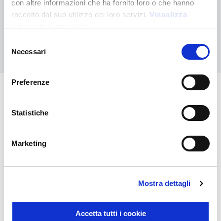
con altre informazioni che ha fornito loro o che hanno
Contáctanos para recibir asistencia o haz tu pedido
raccolto dal suo utilizzo dei loro servizi.
Visualizza
personalizado
informativa completa
Selezione
Contáctanos
Necessari
del
consenso
Preferenze
También puede interesarle
Statistiche
Marketing
Mostra dettagli
Accetta tutti i cookie