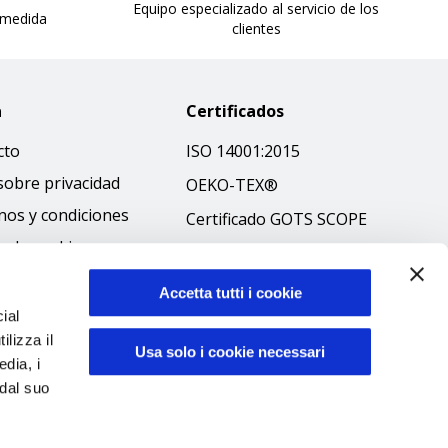
Equipo especializado al servicio de los
 medida
clientes
a
Certificados
cto
ISO 14001:2015
sobre privacidad
OEKO-TEX®
nos y condiciones
Certificado GOTS SCOPE
ca de cookies
Certificado GRS SCOPE
ibilità
Política medioambiental
Accetta tutti i cookie
 ético
ial
Seguridad de los
ilizza il
productos
Usa solo i cookie necessari
edia, i
 dal suo