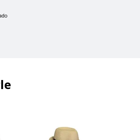
zado
le