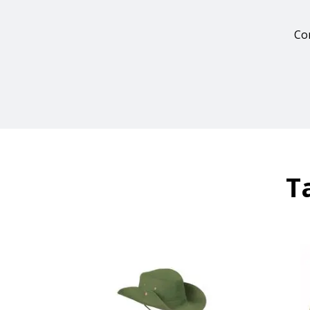
Con
T