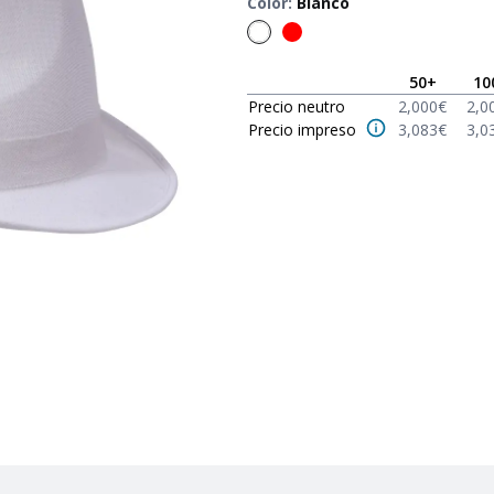
Color
:
Blanco
50
+
10
Precio neutro
2,000
€
2,0
Precio impreso
3,083
€
3,0