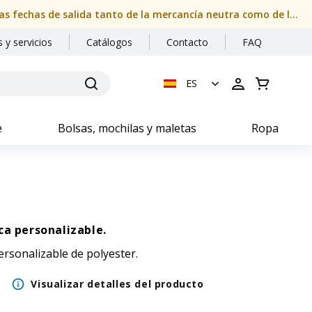
Nuestras oficinas permanecerán cerradas del 08/08/2026 al 24/08/2026 (ambos inclusive). Por favor, compruebe con atención las fechas de salida tanto de la mercancía neutra como de la personalizada
 y servicios
Catálogos
Contacto
FAQ
ES
e
Bolsas, mochilas y maletas
Ropa
ca personalizable.
ersonalizable de polyester.
Visualizar detalles del producto