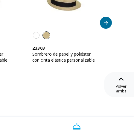
23303
19301
er
Sombrero de papel y poliéster
Sombre
able
con cinta elástica personalizable
elástic
persona
Volver
arriba