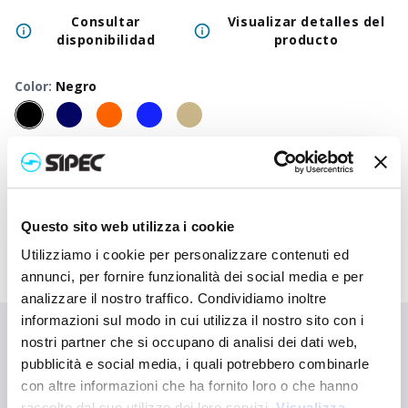
Consultar
Visualizar detalles del
disponibilidad
producto
Color
:
Negro
50
+
100
+
250
+
500
+
1000
+
2500
+
500
Precio
5,250
€
5,250
€
5,250
€
5,250
€
5,250
€
5,250
€
5,2
neutro
Questo sito web utilizza i cookie
Utilizziamo i cookie per personalizzare contenuti ed
annunci, per fornire funzionalità dei social media e per
analizzare il nostro traffico. Condividiamo inoltre
informazioni sul modo in cui utilizza il nostro sito con i
¿No has encontrado lo que buscabas?
nostri partner che si occupano di analisi dei dati web,
pubblicità e social media, i quali potrebbero combinarle
Contáctanos para recibir asistencia o haz tu pedido
con altre informazioni che ha fornito loro o che hanno
personalizado
raccolto dal suo utilizzo dei loro servizi.
Visualizza