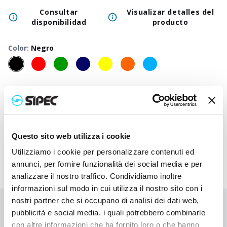
Consultar
Visualizar detalles del
disponibilidad
producto
Color
:
Negro
50
+
100
+
250
+
500
+
1000
+
2500
+
Precio
3,300
€
3,300
€
3,300
€
3,300
€
3,300
€
3,300
€
neutro
Precio
4,280
€
4,232
€
4,185
€
4,140
€
4,098
€
3,940
€
impreso
Questo sito web utilizza i cookie
Utilizziamo i cookie per personalizzare contenuti ed
annunci, per fornire funzionalità dei social media e per
analizzare il nostro traffico. Condividiamo inoltre
informazioni sul modo in cui utilizza il nostro sito con i
nostri partner che si occupano di analisi dei dati web,
¿No has encontrado lo que buscabas?
pubblicità e social media, i quali potrebbero combinarle
con altre informazioni che ha fornito loro o che hanno
Contáctanos para recibir asistencia o haz tu pedido