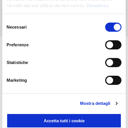
personalizado
raccolto dal suo utilizzo dei loro servizi.
Visualizza
informativa completa
Contáctanos
Selezione
Necessari
del
consenso
Preferenze
También puede interesarle
Statistiche
Marketing
Mostra dettagli
Accetta tutti i cookie
Sustainable Living