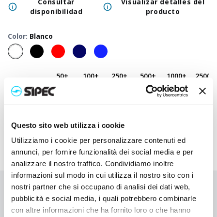
Consultar
Visualizar detalles del
disponibilidad
producto
Color
:
Blanco
50
+
100
+
250
+
500
+
1000
+
2500
+
Precio
2,500
€
2,500
€
2,500
€
2,500
€
2,500
€
2,500
€
neutro
Precio
4,918
€
4,798
€
4,683
€
4,572
€
4,470
€
4,272
€
impreso
Questo sito web utilizza i cookie
Utilizziamo i cookie per personalizzare contenuti ed
annunci, per fornire funzionalità dei social media e per
analizzare il nostro traffico. Condividiamo inoltre
informazioni sul modo in cui utilizza il nostro sito con i
nostri partner che si occupano di analisi dei dati web,
¿No has encontrado lo que buscabas?
pubblicità e social media, i quali potrebbero combinarle
Contáctanos para recibir asistencia o haz tu pedido
con altre informazioni che ha fornito loro o che hanno
personalizado