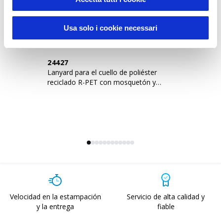
Usa solo i cookie necessari
24427
1
Lanyard para el cuello de poliéster
Ci
reciclado R-PET con mosquetón y
se
cierre de seguridad
Velocidad en la estampación
Servicio de alta calidad y
y la entrega
fiable