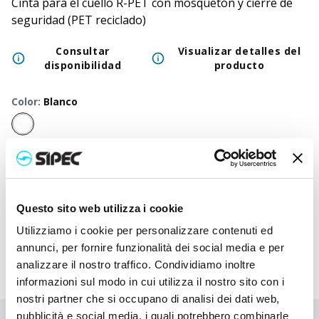
Cinta para el cuello R-PET con mosquetón y cierre de
seguridad (PET reciclado)
Consultar
Visualizar detalles del
disponibilidad
producto
Color
:
Blanco
50
+
100
+
250
+
500
+
1000
+
2500
+
Precio
1,100
€
1,100
€
1,100
€
1,100
€
1,100
€
1,100
€
neutro
Precio
Questo sito web utilizza i cookie
2,183
€
2,130
€
2,078
€
2,027
€
1,982
€
1,895
€
impreso
Utilizziamo i cookie per personalizzare contenuti ed
annunci, per fornire funzionalità dei social media e per
analizzare il nostro traffico. Condividiamo inoltre
informazioni sul modo in cui utilizza il nostro sito con i
nostri partner che si occupano di analisi dei dati web,
pubblicità e social media, i quali potrebbero combinarle