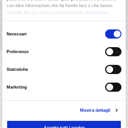
¿No has encontrado lo que buscabas?
con altre informazioni che ha fornito loro o che hanno
raccolto dal suo utilizzo dei loro servizi.
Visualizza
Contáctanos para recibir asistencia o haz tu pedido
personalizado
informativa completa
Selezione
Necessari
Contáctanos
del
consenso
Preferenze
También puede interesarle
Statistiche
Marketing
Mostra dettagli
Accetta tutti i cookie