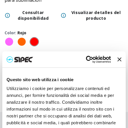
para sublimación
Consultar
Visualizar detalles del
disponibilidad
producto
Color
:
Rojo
50
+
100
+
250
+
500
+
1000
+
2500
+
Precio
3,850
€
3,850
€
3,850
€
3,850
€
3,850
€
3,850
€
neutro
Precio
6,205
€
5,853
€
5,553
€
5,297
€
5,253
€
5,183
€
impreso
Questo sito web utilizza i cookie
Utilizziamo i cookie per personalizzare contenuti ed
annunci, per fornire funzionalità dei social media e per
analizzare il nostro traffico. Condividiamo inoltre
informazioni sul modo in cui utilizza il nostro sito con i
nostri partner che si occupano di analisi dei dati web,
pubblicità e social media, i quali potrebbero combinarle
¿No has encontrado lo que buscabas?