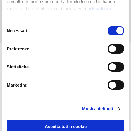
con altre informazioni che ha fornito loro o che hanno
Contáctanos para recibir asistencia o haz tu pedido
raccolto dal suo utilizzo dei loro servizi.
Visualizza
personalizado
informativa completa
Selezione
Contáctanos
Necessari
del
consenso
Preferenze
También puede interesarle
Statistiche
Marketing
Mostra dettagli
Accetta tutti i cookie