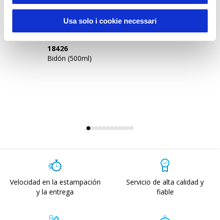
Sustainable Living
Usa solo i cookie necessari
18426
2
Bidón (500ml)
Bi
me
Velocidad en la estampación
Servicio de alta calidad y
y la entrega
fiable