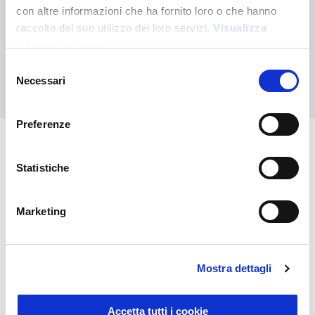
¿No has encontrado lo que buscabas?
con altre informazioni che ha fornito loro o che hanno
Contáctanos para recibir asistencia o haz tu pedido
raccolto dal suo utilizzo dei loro servizi.
Visualizza
personalizado
informativa completa
Selezione
Contáctanos
Necessari
del
consenso
Preferenze
También puede interesarle
Statistiche
Marketing
Mostra dettagli
Accetta tutti i cookie