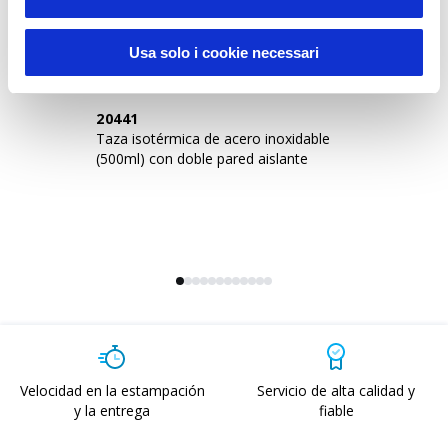
Sustainable Living
Usa solo i cookie necessari
20441
2
Taza isotérmica de acero inoxidable
Te
(500ml) con doble pared aislante
de
Velocidad en la estampación
Servicio de alta calidad y
y la entrega
fiable