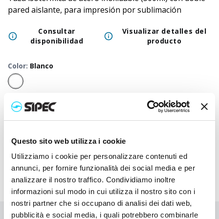
pared aislante, para impresión por sublimación
Consultar
Visualizar detalles del
disponibilidad
producto
Color
:
Blanco
50
+
100
+
250
+
500
+
1000
+
2500
+
Precio
10,000
€
10,000
€
10,000
€
10,000
€
10,000
€
10,000
neutro
Precio
16,715
€
16,043
€
15,440
€
15,168
€
14,910
€
14,662
Questo sito web utilizza i cookie
impreso
Utilizziamo i cookie per personalizzare contenuti ed
annunci, per fornire funzionalità dei social media e per
analizzare il nostro traffico. Condividiamo inoltre
informazioni sul modo in cui utilizza il nostro sito con i
nostri partner che si occupano di analisi dei dati web,
pubblicità e social media, i quali potrebbero combinarle