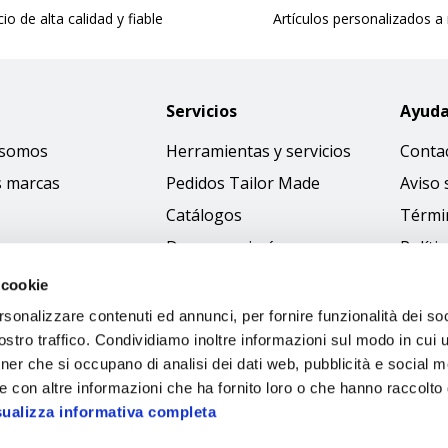
cio de alta calidad y fiable
Artículos personalizados a
Servicios
Ayud
 somos
Herramientas y servicios
Conta
s marcas
Pedidos Tailor Made
Aviso 
Catálogos
Térmi
Descargar imágenes
Políti
Access
 cookie
Código
rsonalizzare contenuti ed annunci, per fornire funzionalità dei soc
stro traffico. Condividiamo inoltre informazioni sul modo in cui ut
tner che si occupano di analisi dei dati web, pubblicità e social m
e con altre informazioni che ha fornito loro o che hanno raccolto
sualizza informativa completa