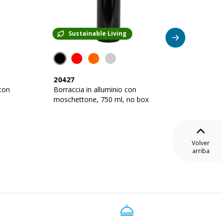
Sustainable Living
Su
20427
20453
 con
Borraccia in alluminio con
Botella
moschettone, 750 ml, no box
acero i
Volver
arriba