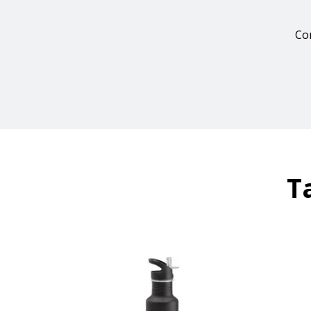
Con
T