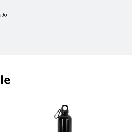
zado
le