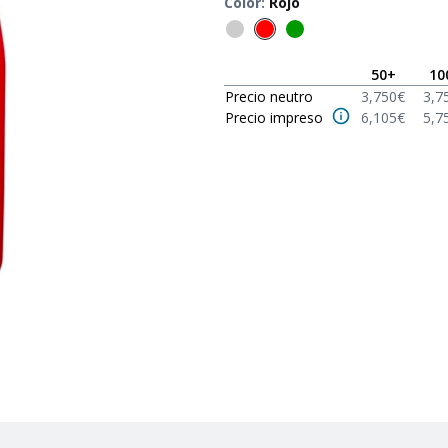
Color
:
Rojo
50
+
10
Precio neutro
3,750
€
3,7
Precio impreso
6,105
€
5,7