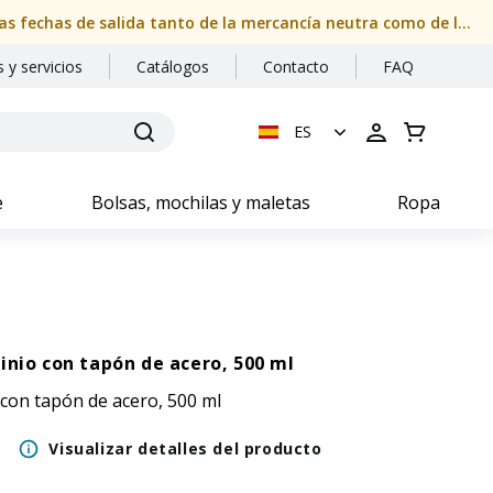
Nuestras oficinas permanecerán cerradas del 08/08/2026 al 24/08/2026 (ambos inclusive). Por favor, compruebe con atención las fechas de salida tanto de la mercancía neutra como de la personalizada
 y servicios
Catálogos
Contacto
FAQ
ES
e
Bolsas, mochilas y maletas
Ropa
inio con tapón de acero, 500 ml
 con tapón de acero, 500 ml
Visualizar detalles del producto