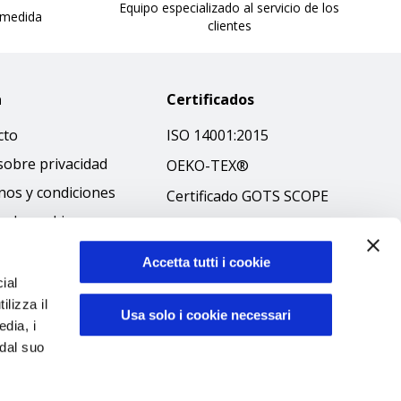
Equipo especializado al servicio de los
 medida
clientes
a
Certificados
cto
ISO 14001:2015
sobre privacidad
OEKO-TEX®
nos y condiciones
Certificado GOTS SCOPE
ca de cookies
Certificado GRS SCOPE
ibilità
Política medioambiental
Accetta tutti i cookie
 ético
ial
Seguridad de los
ilizza il
productos
Usa solo i cookie necessari
edia, i
 dal suo