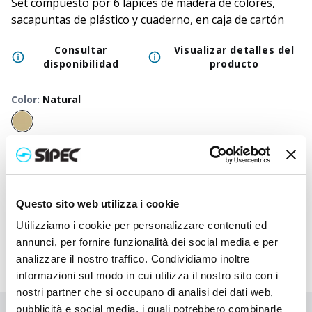
Set compuesto por 6 lápices de madera de colores,
sacapuntas de plástico y cuaderno, en caja de cartón
Consultar
Visualizar detalles del
disponibilidad
producto
Color
:
Natural
50
+
100
+
250
+
500
+
1000
+
2500
+
Precio
0,750
€
0,750
€
0,750
€
0,750
€
0,750
€
0,750
€
neutro
Precio
Questo sito web utilizza i cookie
1,833
€
1,780
€
1,728
€
1,677
€
1,632
€
1,545
€
impreso
Utilizziamo i cookie per personalizzare contenuti ed
annunci, per fornire funzionalità dei social media e per
analizzare il nostro traffico. Condividiamo inoltre
informazioni sul modo in cui utilizza il nostro sito con i
nostri partner che si occupano di analisi dei dati web,
pubblicità e social media, i quali potrebbero combinarle