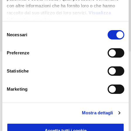
¿No has encontrado lo que buscabas?
con altre informazioni che ha fornito loro o che hanno
raccolto dal suo utilizzo dei loro servizi.
Visualizza
Contáctanos para recibir asistencia o haz tu pedido
personalizado
informativa completa
Selezione
Necessari
Contáctanos
del
consenso
Preferenze
También puede interesarle
Statistiche
Marketing
Mostra dettagli
Accetta tutti i cookie