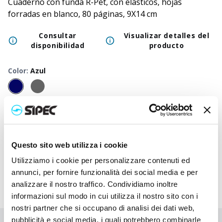
Cuaderno con funda R-Pet, con elásticos, hojas
forradas en blanco, 80 páginas, 9X14 cm
Consultar
Visualizar detalles del
disponibilidad
producto
Color
:
Azul
50
+
100
+
250
+
500
+
1000
+
2500
+
Precio
1,750
€
1,750
€
1,750
€
1,750
€
1,750
€
1,750
€
neutro
Precio
Questo sito web utilizza i cookie
2,833
€
2,780
€
2,728
€
2,678
€
2,632
€
2,545
€
impreso
Utilizziamo i cookie per personalizzare contenuti ed
annunci, per fornire funzionalità dei social media e per
analizzare il nostro traffico. Condividiamo inoltre
informazioni sul modo in cui utilizza il nostro sito con i
nostri partner che si occupano di analisi dei dati web,
pubblicità e social media, i quali potrebbero combinarle