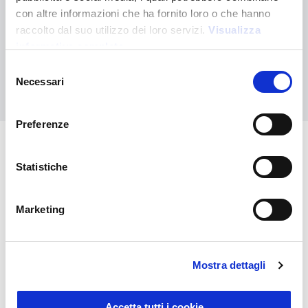
¿No has encontrado lo que buscabas?
con altre informazioni che ha fornito loro o che hanno
raccolto dal suo utilizzo dei loro servizi.
Visualizza
Contáctanos para recibir asistencia o haz tu pedido
personalizado
informativa completa
Selezione
Necessari
Contáctanos
del
consenso
Preferenze
También puede interesarle
Statistiche
Marketing
Mostra dettagli
Accetta tutti i cookie