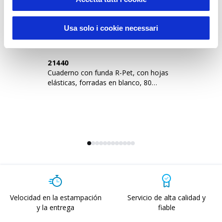
Sustainable Living
Usa solo i cookie necessari
21440
2
Cuaderno con funda R-Pet, con hojas
Cu
elásticas, forradas en blanco, 80
ho
páginas, 14,5X21 cm
c
Velocidad en la estampación
Servicio de alta calidad y
y la entrega
fiable