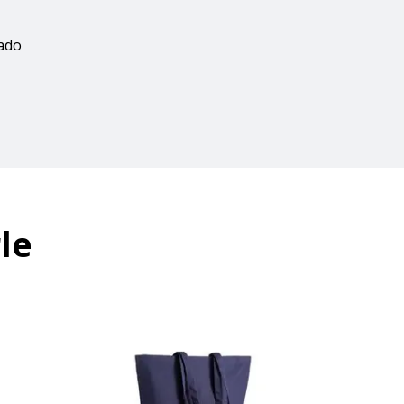
zado
le