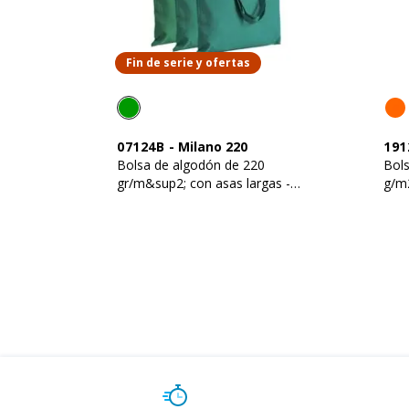
Fin de serie y ofertas
07124B
-
Milano 220
191
Bolsa de algodón de 220
Bols
gr/m&sup2; con asas largas -
g/m2
Diferentes tonos dentro del
mismo lote