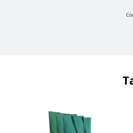
Con
T