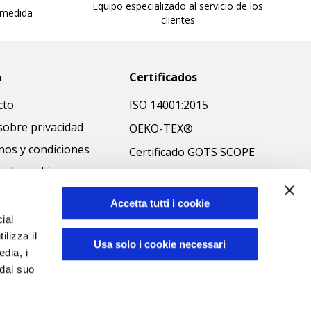
Equipo especializado al servicio de los
 medida
clientes
a
Certificados
cto
ISO 14001:2015
sobre privacidad
OEKO-TEX®
nos y condiciones
Certificado GOTS SCOPE
ca de cookies
Certificado GRS SCOPE
ibilità
Política medioambiental
Accetta tutti i cookie
 ético
ial
Seguridad de los
ilizza il
productos
Usa solo i cookie necessari
edia, i
 dal suo