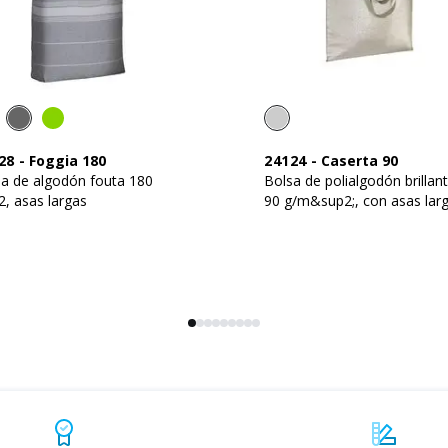
28
-
Foggia 180
24124
-
Caserta 90
a de algodón fouta 180
Bolsa de polialgodón brillant
, asas largas
90 g/m&sup2;, con asas lar