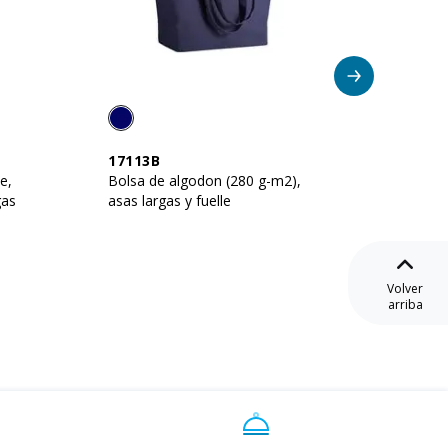
17113B
21113
e,
Bolsa de algodon (280 g-m2),
Bolsa e
gas
asas largas y fuelle
150g / 
Volver
arriba