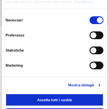
raccolto dal suo utilizzo dei loro servizi.
Visualizza
informativa completa
Contáctanos
Selezione
Necessari
del
consenso
Preferenze
También puede interesarle
Statistiche
Marketing
Mostra dettagli
Sustainable Living
Accetta tutti i cookie