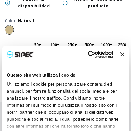
disponibilidad
producto
Color
:
Natural
50
+
100
+
250
+
500
+
1000
+
2500
+
Precio
2,750
€
2,750
€
2,750
€
2,750
€
2,750
€
2,750
€
neutro
Precio
3,730
€
3,683
€
3,635
€
3,590
€
3,547
€
3,390
€
impreso
Questo sito web utilizza i cookie
Utilizziamo i cookie per personalizzare contenuti ed
annunci, per fornire funzionalità dei social media e per
analizzare il nostro traffico. Condividiamo inoltre
informazioni sul modo in cui utilizza il nostro sito con i
nostri partner che si occupano di analisi dei dati web,
¿No has encontrado lo que buscabas?
pubblicità e social media, i quali potrebbero combinarle
Contáctanos para recibir asistencia o haz tu pedido
con altre informazioni che ha fornito loro o che hanno
personalizado