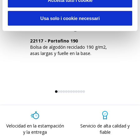
Accetta tutti i cookie
Sustainable Living
Usa solo i cookie necessari
22117
-
Portofino 190
2
Bolsa de algodón reciclado 190 g/m2,
Bo
asas largas y fuelle en la base.
re
cr
Velocidad en la estampación
Servicio de alta calidad y
y la entrega
fiable