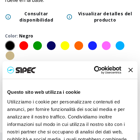
fuelle en la base.
Consultar
Visualizar detalles del
disponibilidad
producto
Color
:
Negro
50
+
100
+
250
+
500
+
1000
+
2500
+
Precio
4,250
€
4,250
€
4,250
€
4,250
€
4,250
€
4,250
€
neutro
Precio
Questo sito web utilizza i cookie
5,230
€
5,183
€
5,135
€
5,090
€
5,048
€
4,890
€
impreso
Utilizziamo i cookie per personalizzare contenuti ed
annunci, per fornire funzionalità dei social media e per
analizzare il nostro traffico. Condividiamo inoltre
informazioni sul modo in cui utilizza il nostro sito con i
nostri partner che si occupano di analisi dei dati web,
pubblicità e social media, i quali potrebbero combinarle