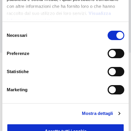
¿No has encontrado lo que buscabas?
con altre informazioni che ha fornito loro o che hanno
raccolto dal suo utilizzo dei loro servizi.
Visualizza
Contáctanos para recibir asistencia o haz tu pedido
personalizado
informativa completa
Selezione
Necessari
del
Contáctanos
consenso
Preferenze
También puede interesarle
Statistiche
Marketing
Mostra dettagli