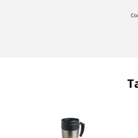
Con
T