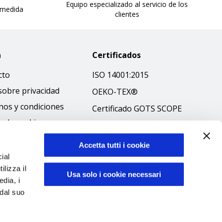
Equipo especializado al servicio de los
 medida
clientes
a
Certificados
cto
ISO 14001:2015
sobre privacidad
OEKO-TEX®
nos y condiciones
Certificado GOTS SCOPE
ca de cookies
Certificado GRS SCOPE
ibilità
Política medioambiental
Accetta tutti i cookie
 ético
ial
Seguridad de los
ilizza il
productos
Usa solo i cookie necessari
edia, i
 dal suo