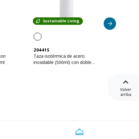
Sustainable Living
Su
20441S
20441
con
Taza isotérmica de acero
Taza i
 ml
inoxidable (500ml) con doble
inoxida
pared aislante,
pared a
Volver
arriba