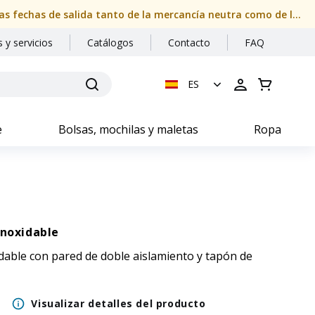
Nuestras oficinas permanecerán cerradas del 08/08/2026 al 24/08/2026 (ambos inclusive). Por favor, compruebe con atención las fechas de salida tanto de la mercancía neutra como de la personalizada
 y servicios
Catálogos
Contacto
FAQ
ES
e
Bolsas, mochilas y maletas
Ropa
inoxidable
idable con pared de doble aislamiento y tapón de
Visualizar detalles del producto