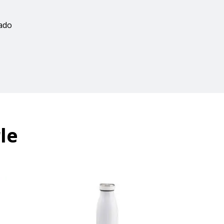
zado
le