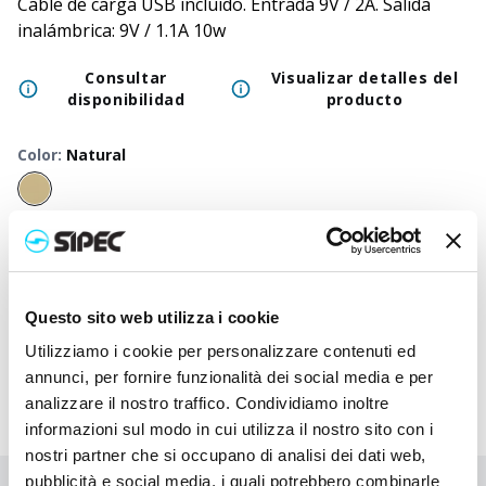
Cable de carga USB incluido. Entrada 9V / 2A. Salida
inalámbrica: 9V / 1.1A 10w
Consultar
Visualizar detalles del
disponibilidad
producto
Color
:
Natural
50
+
100
+
250
+
500
+
1000
+
2500
+
Precio
12,500
€
12,500
€
12,500
€
12,500
€
12,500
€
12,500
neutro
Precio
Questo sito web utilizza i cookie
14,047
€
13,970
€
13,898
€
13,828
€
13,760
€
13,635
impreso
Utilizziamo i cookie per personalizzare contenuti ed
annunci, per fornire funzionalità dei social media e per
analizzare il nostro traffico. Condividiamo inoltre
informazioni sul modo in cui utilizza il nostro sito con i
nostri partner che si occupano di analisi dei dati web,
pubblicità e social media, i quali potrebbero combinarle