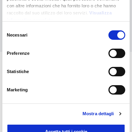
¿No has encontrado lo que buscabas?
con altre informazioni che ha fornito loro o che hanno
raccolto dal suo utilizzo dei loro servizi.
Visualizza
Contáctanos para recibir asistencia o haz tu pedido
personalizado
informativa completa
Selezione
Necessari
Contáctanos
del
consenso
Preferenze
También puede interesarle
Statistiche
Marketing
Mostra dettagli
Accetta tutti i cookie