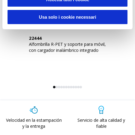
Sustainable Living
Usa solo i cookie necessari
22444
2
Alfombrilla R-PET y soporte para móvil,
So
con cargador inalámbrico integrado
Velocidad en la estampación
Servicio de alta calidad y
y la entrega
fiable