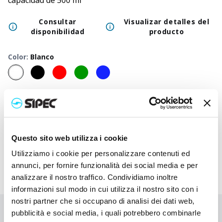
capacidad de 500 ml
Consultar
Visualizar detalles del
disponibilidad
producto
Color
:
Blanco
50
+
100
+
250
+
500
+
1000
+
2500
+
Precio
5,600
€
5,600
€
5,600
€
5,600
€
5,600
€
5,600
€
neutro
Precio
7,535
€
7,438
€
7,345
€
7,258
€
7,175
€
7,018
€
impreso
Questo sito web utilizza i cookie
Utilizziamo i cookie per personalizzare contenuti ed
annunci, per fornire funzionalità dei social media e per
analizzare il nostro traffico. Condividiamo inoltre
informazioni sul modo in cui utilizza il nostro sito con i
nostri partner che si occupano di analisi dei dati web,
pubblicità e social media, i quali potrebbero combinarle
¿No has encontrado lo que buscabas?