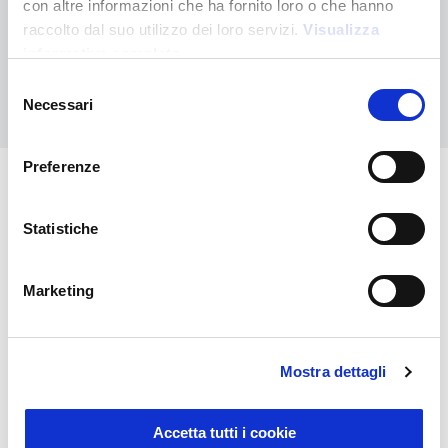
con altre informazioni che ha fornito loro o che hanno
Contáctanos para recibir asistencia o haz tu pedido
raccolto dal suo utilizzo dei loro servizi.
Visualizza
personalizado
informativa completa
Selezione
Contáctanos
Necessari
del
consenso
Preferenze
También puede interesarle
Statistiche
Marketing
Mostra dettagli
Accetta tutti i cookie