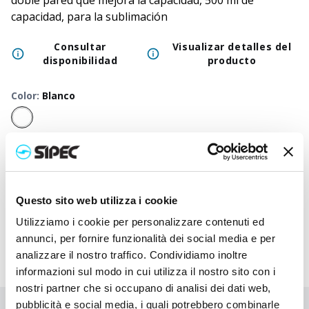
doble pared que mejora la capacidad, 500 ml de
capacidad, para la sublimación
Consultar
Visualizar detalles del
disponibilidad
producto
Color
:
Blanco
50
+
100
+
250
+
500
+
1000
+
2500
+
Precio
10,500
€
10,500
€
10,500
€
10,500
€
10,500
€
10,500
neutro
Precio
Questo sito web utilizza i cookie
17,215
€
16,543
€
15,940
€
15,668
€
15,410
€
15,162
impreso
Utilizziamo i cookie per personalizzare contenuti ed
annunci, per fornire funzionalità dei social media e per
analizzare il nostro traffico. Condividiamo inoltre
informazioni sul modo in cui utilizza il nostro sito con i
nostri partner che si occupano di analisi dei dati web,
pubblicità e social media, i quali potrebbero combinarle