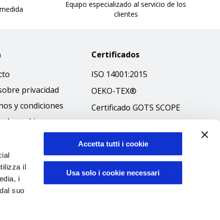
Equipo especializado al servicio de los
 medida
clientes
a
Certificados
cto
ISO 14001:2015
sobre privacidad
OEKO-TEX®
nos y condiciones
Certificado GOTS SCOPE
ca de cookies
Certificado GRS SCOPE
ibilità
Política medioambiental
Accetta tutti i cookie
 ético
ial
Seguridad de los
ilizza il
productos
Usa solo i cookie necessari
edia, i
 dal suo