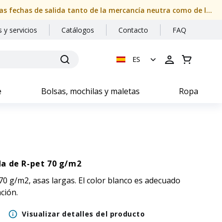
Nuestras oficinas permanecerán cerradas del 08/08/2026 al 24/08/2026 (ambos inclusive). Por favor, compruebe con atención las fechas de salida tanto de la mercancía neutra como de la personalizada
 y servicios
Catálogos
Contacto
FAQ
ES
e
Bolsas, mochilas y maletas
Ropa
a de R-pet 70 g/m2
0 g/m2, asas largas. El color blanco es adecuado
ción.
Visualizar detalles del producto