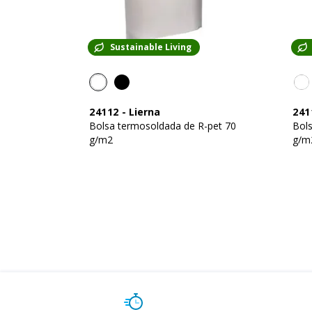
Sustainable Living
24112
-
Lierna
241
Bolsa termosoldada de R-pet 70
Bol
g/m2
g/m2