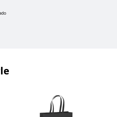
zado
le