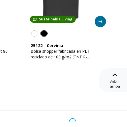
Sustainable Living
Su
25122
-
Cervinia
25121
t 80
Bolsa shopper fabricada en PET
Bolsa 
reciclado de 100 g/m2 (TNT R-
termos
PET) termosellado
R-PET)
Volver
arriba