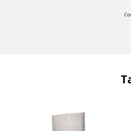
Con
T