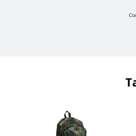
Con
T