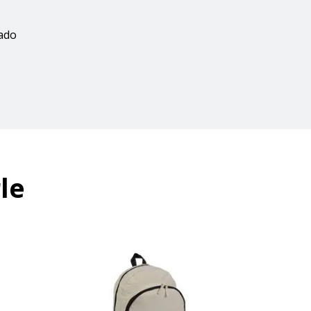
zado
le