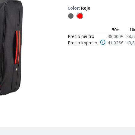
Color
:
Rojo
50
+
10
Precio neutro
38,000
€
38,
Precio impreso
41,023
€
40,