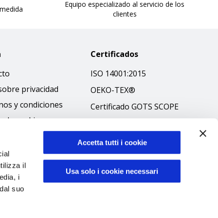
Equipo especializado al servicio de los
 medida
clientes
a
Certificados
cto
ISO 14001:2015
sobre privacidad
OEKO-TEX®
nos y condiciones
Certificado GOTS SCOPE
ca de cookies
Certificado GRS SCOPE
ibilità
Política medioambiental
Accetta tutti i cookie
 ético
ial
Seguridad de los
ilizza il
productos
Usa solo i cookie necessari
edia, i
 dal suo