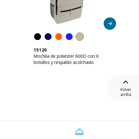
15120
DM24
Mochila de poliéster 600D con 6
Bolso D
bolsillos y respaldo acolchado
suave r
Volver
arriba