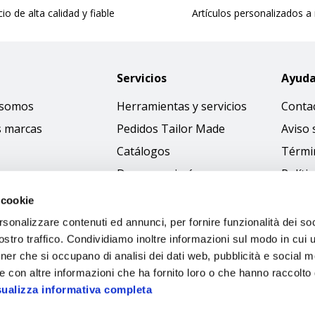
cio de alta calidad y fiable
Artículos personalizados a
Servicios
Ayud
 somos
Herramientas y servicios
Conta
s marcas
Pedidos Tailor Made
Aviso 
Catálogos
Térmi
Descargar imágenes
Políti
Access
 cookie
Código
rsonalizzare contenuti ed annunci, per fornire funzionalità dei soc
stro traffico. Condividiamo inoltre informazioni sul modo in cui ut
tner che si occupano di analisi dei dati web, pubblicità e social m
e con altre informazioni che ha fornito loro o che hanno raccolto
sualizza informativa completa