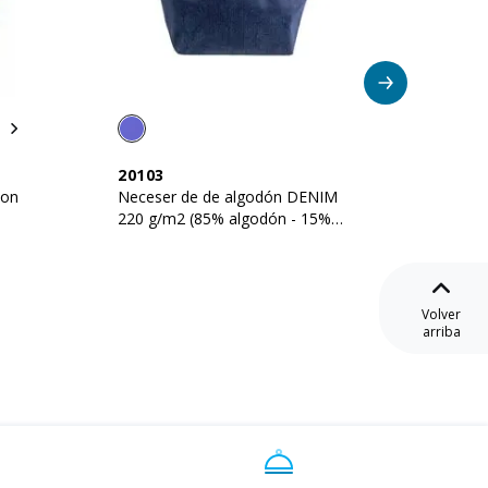
20103
24129
con
Neceser de de algodón DENIM
Necese
220 g/m2 (85% algodón - 15%
polialg
poliéster)
Volver
arriba