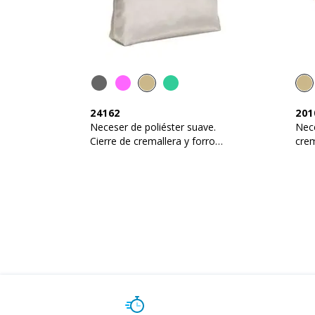
24162
201
Neceser de poliéster suave.
Nece
Cierre de cremallera y forro
crem
interior