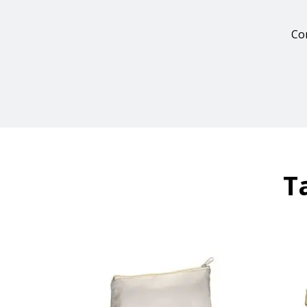
Con
T