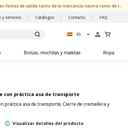
Nuestras oficinas permanecerán cerradas del 08/08/2026 al 24/08/2026 (ambos inclusive). Por favor, compruebe con atención las fechas de salida tanto de la mercancía neutra como de la personalizada
 y servicios
Catálogos
Contacto
FAQ
ES
e
Bolsas, mochilas y maletas
Ropa
e con práctica asa de transporte
n práctica asa de transporte. Cierre de cremallera y
Visualizar detalles del producto