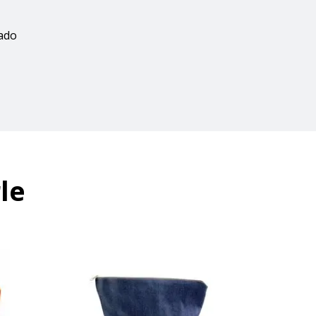
zado
le