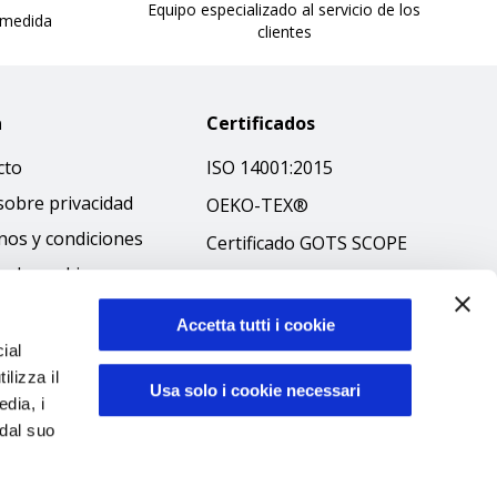
Equipo especializado al servicio de los
 medida
clientes
a
Certificados
cto
ISO 14001:2015
sobre privacidad
OEKO-TEX®
nos y condiciones
Certificado GOTS SCOPE
ca de cookies
Certificado GRS SCOPE
ibilità
Política medioambiental
Accetta tutti i cookie
 ético
ial
Seguridad de los
ilizza il
productos
Usa solo i cookie necessari
edia, i
 dal suo