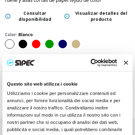
fuelle y asas cortas de papel tejido de color
Consultar
Visualizar detalles del
disponibilidad
producto
Color
:
Blanco
50
+
100
+
250
+
500
+
1000
+
2500
+
Precio
0,650
€
0,650
€
0,650
€
0,650
€
0,650
€
0,650
€
neutro
Precio
1,630
€
1,583
€
1,535
€
1,490
€
1,448
€
1,290
€
impreso
Questo sito web utilizza i cookie
Utilizziamo i cookie per personalizzare contenuti ed
annunci, per fornire funzionalità dei social media e per
analizzare il nostro traffico. Condividiamo inoltre
informazioni sul modo in cui utilizza il nostro sito con i
nostri partner che si occupano di analisi dei dati web,
pubblicità e social media, i quali potrebbero combinarle
¿No has encontrado lo que buscabas?