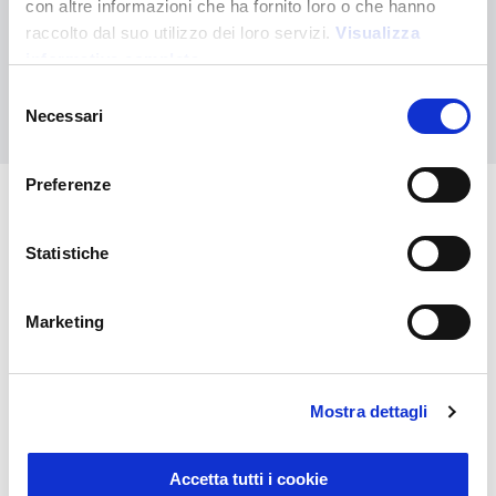
con altre informazioni che ha fornito loro o che hanno
Contáctanos para recibir asistencia o haz tu pedido
raccolto dal suo utilizzo dei loro servizi.
Visualizza
personalizado
informativa completa
Selezione
Contáctanos
Necessari
del
consenso
Preferenze
También puede interesarle
Statistiche
Marketing
Mostra dettagli
Accetta tutti i cookie