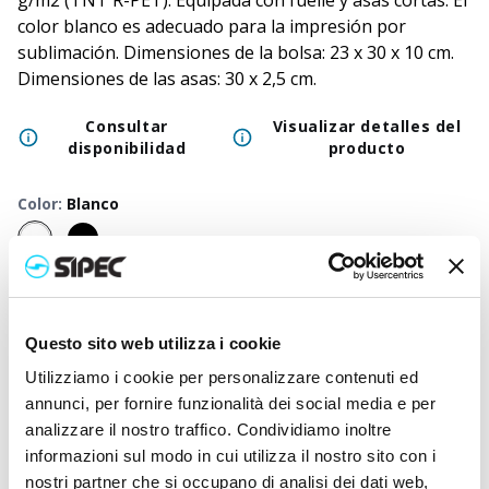
g/m2 (TNT R-PET). Equipada con fuelle y asas cortas. El
color blanco es adecuado para la impresión por
sublimación. Dimensiones de la bolsa: 23 x 30 x 10 cm.
Dimensiones de las asas: 30 x 2,5 cm.
Consultar
Visualizar detalles del
disponibilidad
producto
Color
:
Blanco
50
+
100
+
250
+
500
+
1000
+
2500
+
Precio
0,540
€
0,540
€
0,540
€
0,540
€
0,540
€
0,540
€
neutro
Questo sito web utilizza i cookie
Precio
1,520
€
1,473
€
1,425
€
1,380
€
1,337
€
1,180
€
Utilizziamo i cookie per personalizzare contenuti ed
impreso
annunci, per fornire funzionalità dei social media e per
analizzare il nostro traffico. Condividiamo inoltre
informazioni sul modo in cui utilizza il nostro sito con i
nostri partner che si occupano di analisi dei dati web,