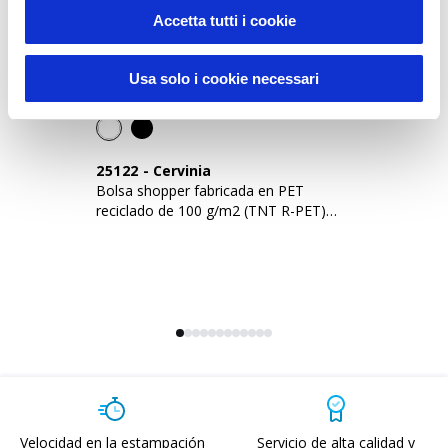
Accetta tutti i cookie
Sustainable Living
Usa solo i cookie necessari
25122
-
Cervinia
2
Bolsa shopper fabricada en PET
Bo
reciclado de 100 g/m2 (TNT R-PET)
co
termosellado
Velocidad en la estampación
Servicio de alta calidad y