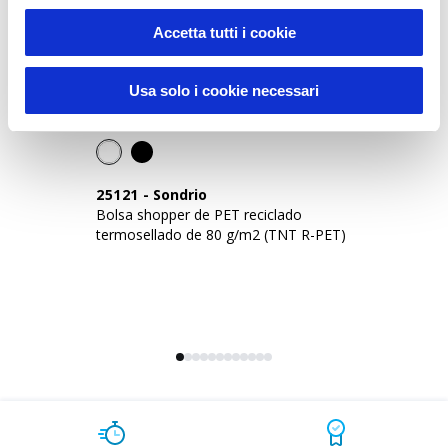
Accetta tutti i cookie
Usa solo i cookie necessari
Sustainable Living
25121
-
Sondrio
2
Bolsa shopper de PET reciclado
Bo
termosellado de 80 g/m2 (TNT R-PET)