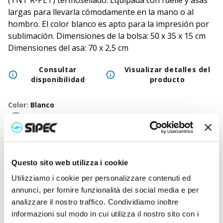
(TNT R-PET) termosellado. Equipada con fuelle y asas
largas para llevarla cómodamente en la mano o al
hombro. El color blanco es apto para la impresión por
sublimación. Dimensiones de la bolsa: 50 x 35 x 15 cm
Dimensiones del asa: 70 x 2,5 cm
Consultar
Visualizar detalles del
disponibilidad
producto
Color
:
Blanco
50
+
100
+
250
+
500
+
1000
+
2500
+
Precio
1,400
€
1,400
€
1,400
€
1,400
€
1,400
€
1,400
€
Questo sito web utilizza i cookie
neutro
Precio
Utilizziamo i cookie per personalizzare contenuti ed
2,380
€
2,333
€
2,285
€
2,240
€
2,197
€
2,040
€
impreso
annunci, per fornire funzionalità dei social media e per
analizzare il nostro traffico. Condividiamo inoltre
informazioni sul modo in cui utilizza il nostro sito con i