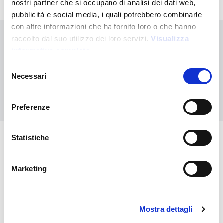
nostri partner che si occupano di analisi dei dati web,
pubblicità e social media, i quali potrebbero combinarle
con altre informazioni che ha fornito loro o che hanno
raccolto dal suo utilizzo dei loro servizi.
Visualizza
¿No has encontrado lo que buscabas?
informativa completa
Contáctanos para recibir asistencia o haz tu pedido
Selezione
personalizado
Necessari
del
consenso
Contáctanos
Preferenze
Statistiche
También puede interesarle
Marketing
Mostra dettagli