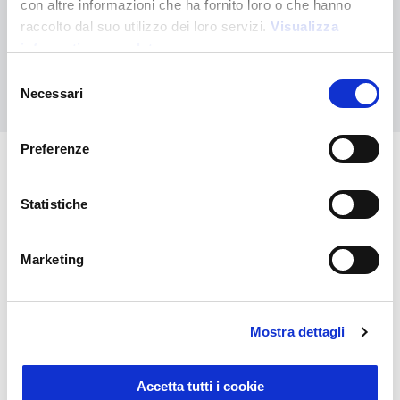
con altre informazioni che ha fornito loro o che hanno
Contáctanos para recibir asistencia o haz tu pedido
raccolto dal suo utilizzo dei loro servizi.
Visualizza
personalizado
informativa completa
Selezione
Contáctanos
Necessari
del
consenso
Preferenze
También puede interesarle
Statistiche
Marketing
Mostra dettagli
Accetta tutti i cookie