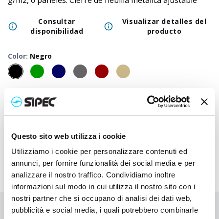
g/m2, 6 paneles. Cierre de hebilla metálica ajustable
Consultar
Visualizar detalles del
disponibilidad
producto
Color
:
Negro
50
+
100
+
250
+
500
+
1000
+
2500
+
Precio
4,500
€
4,500
€
4,500
€
4,500
€
4,500
€
4,500
€
neutro
Precio
5,582
€
5,530
€
5,478
€
5,428
€
5,383
€
5,295
€
impreso
Questo sito web utilizza i cookie
Utilizziamo i cookie per personalizzare contenuti ed
annunci, per fornire funzionalità dei social media e per
analizzare il nostro traffico. Condividiamo inoltre
informazioni sul modo in cui utilizza il nostro sito con i
nostri partner che si occupano di analisi dei dati web,
pubblicità e social media, i quali potrebbero combinarle
¿No has encontrado lo que buscabas?