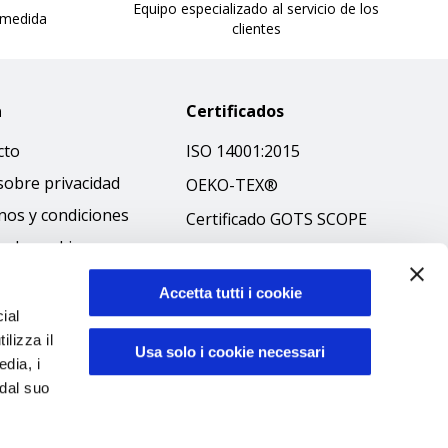
Equipo especializado al servicio de los
 medida
clientes
a
Certificados
cto
ISO 14001:2015
sobre privacidad
OEKO-TEX®
nos y condiciones
Certificado GOTS SCOPE
ca de cookies
Certificado GRS SCOPE
ibilità
Política medioambiental
Accetta tutti i cookie
 ético
ial
Seguridad de los
ilizza il
productos
Usa solo i cookie necessari
edia, i
 dal suo