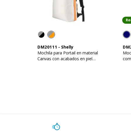
Re
DM20111
-
Shelly
DM
Mochila para Portail en material
Moch
Canvas con acabados en piel
com
ecologica de alta visibilidad
el po