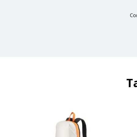
Con
T