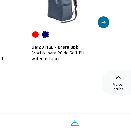
No
DM20112L
-
Brera Bpk
DM26
Mochila para PC de Soft PU
Mochila
 15
water resistant
compart
pulgad
Volver
arriba