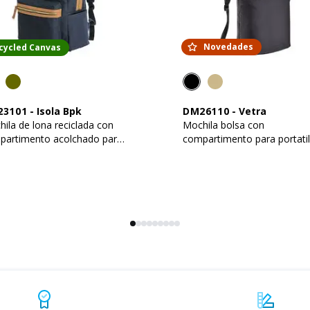
Novedades
cycled Canvas
23101
-
Isola Bpk
DM26110
-
Vetra
ila de lona reciclada con
Mochila bolsa con
partimento acolchado para
compartimento para portatil
rtátil
pulgadas en nylon Taslon