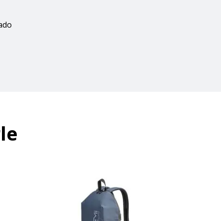
zado
le