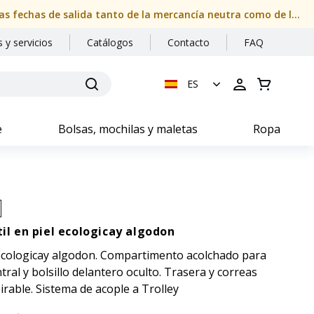
Nuestras oficinas permanecerán cerradas del 08/08/2026 al 24/08/2026 (ambos inclusive). Por favor, compruebe con atención las fechas de salida tanto de la mercancía neutra como de la personalizada
 y servicios
Catálogos
Contacto
FAQ
ES
e
Bolsas, mochilas y maletas
Ropa
il en piel ecologicay algodon
l ecologicay algodon. Compartimento acolchado para
tral y bolsillo delantero oculto. Trasera y correas
irable. Sistema de acople a Trolley